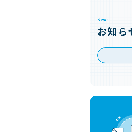
News
お知ら