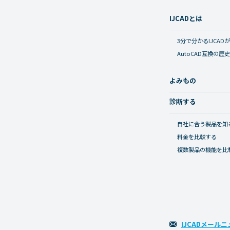
IJCADとは
3分で分かるIJCA
AutoCAD互換の歴
よみもの
診断する
自社に合う製品を知
料金を比較する
複数製品の機能を比
IJCADメール