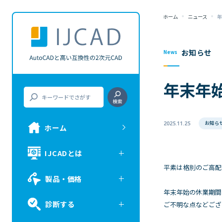
ホーム
ニュース
年
お知らせ
News
年末年
お知ら
2025.11.25
ホーム
IJCADとは
平素は格別のご高配
製品・価格
年末年始の休業期間
診断する
ご不明な点などござ