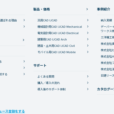
製品・価格
事例紹介
Dが選ばれる理由
汎用CAD IJCAD
納入実績
史
機械設計用CAD IJCAD Mechanical
デーバー
ワークス
電気設計用CAD IJCAD Electrical
三洋機工
建築用CAD IJCAD Arch
株式会社
建設・土木用CAD IJCAD Civil
株式会社
モバイル用CAD IJCAD Mobile
株式会社HE
る
株式会社
サポート
株式会社
較する
日建リー
よくある質問
購入／導入の流れ
カタログ一
導入後のサポート体制
ニュース登録をする