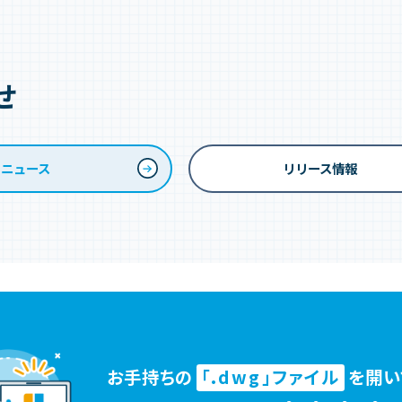
せ
ニュース
リリース情報
お手持ちの
「.dwg」ファイル
を
開い