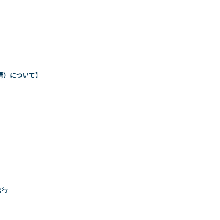
請）について
】
。
発行