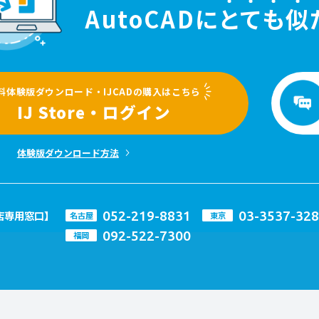
AutoCADに
と
て
も
似
料体験版ダウンロード・IJCADの購入はこちら
IJ Store・ログイン
体験版ダウンロード方法
052-219-8831
03-3537-32
店専用窓口】
名古屋
東京
092-522-7300
福岡