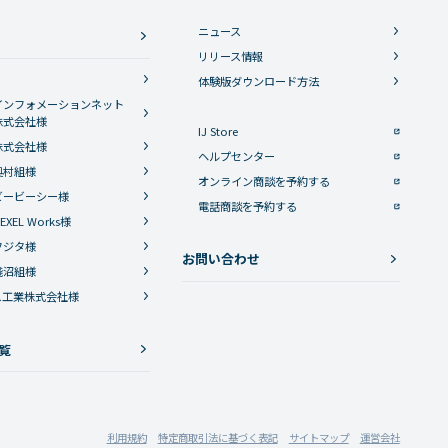
ニュース
リリース情報
体験版ダウンロード方法
インフォメーションネット
株式会社様
IJ Store
株式会社様
ヘルプセンター
奥村組様
オンライン商談を予約する
ビービーシー様
電話商談を予約する
XEL Works様
フジタ様
お問い合わせ
淺沼組様
ス工業株式会社様
覧
利用規約
特定商取引法に基づく表記
サイトマップ
運営会社