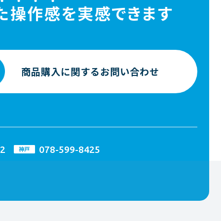
た
操
作
感
を実感できます
商品購入に関する
お問い合わせ
82
078-599-8425
神戸