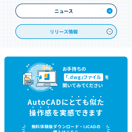
ニュース
リリース情報
お手持ちの
「.dwg」ファイル
を
開いてみてください
AutoCADに
と
て
も
似
た
操
作
感
を実感できます
無料体験版ダウンロード・IJCADの