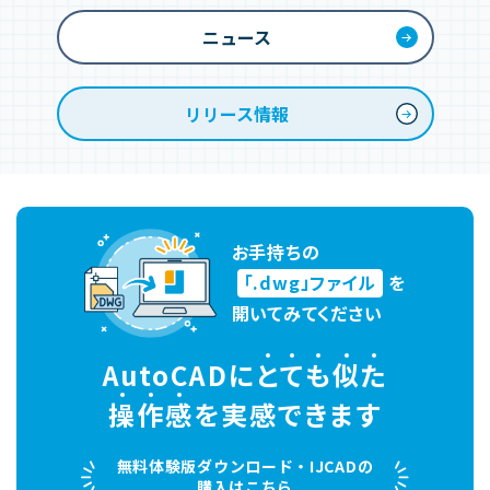
ニュース
リリース情報
お手持ちの
「.dwg」ファイル
を
開いてみてください
AutoCADに
と
て
も
似
た
操
作
感
を実感できます
無料体験版ダウンロード・IJCADの
購入はこちら