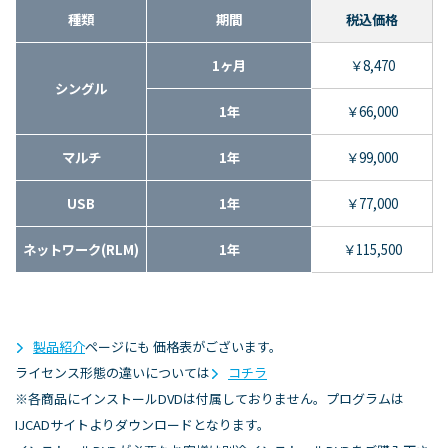
種類
期間
税込価格
1ヶ月
￥8,470
シングル
1年
￥66,000
マルチ
1年
￥99,000
USB
1年
￥77,000
ネットワーク(RLM)
1年
￥115,500
製品紹介
ページにも 価格表がございます。
ライセンス形態の違いについては
コチラ
※各商品にインストールDVDは付属しておりません。プログラムは
IJCADサイトよりダウンロードとなります。