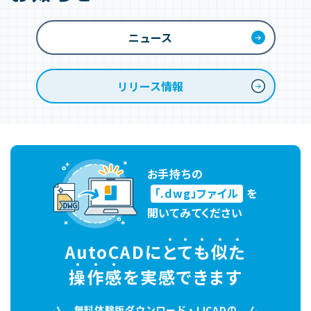
ニュース
リリース情報
お手持ちの
「.dwg」ファイル
を
開いてみてください
AutoCADに
と
て
も
似
た
操
作
感
を実感できます
無料体験版ダウンロード・IJCADの